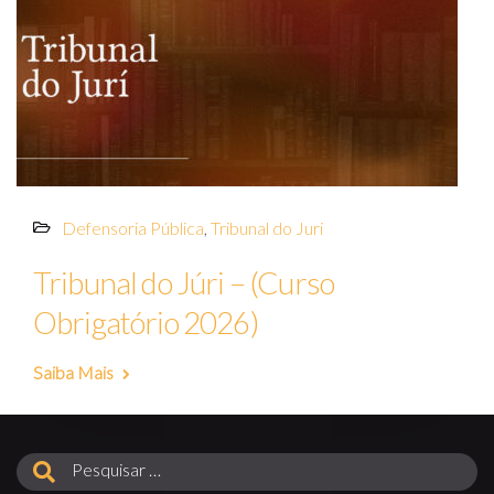
Defensoria Pública
,
Tribunal do Juri
Tribunal do Júri – (Curso
Obrigatório 2026)
Saiba Mais