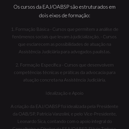
Os cursos da EAJ/OABSP são estruturados em
dois eixos de formação:
1. Formação Básica
- Cursos que permitem a análise de
fenômenos sociais que levam à judicialização.
- Cursos
que esclarecem as possibilidades de atuação na
Assistência Judiciária para advogados paulistas.
2. Formação Específica
- Cursos que desenvolvem
competências técnicas e práticas da advocacia para
atuação concreta na Assistência Judiciária.
Idealização e Apoio
A criação da EAJ/OABSP foi idealizada pela Presidente
da OAB/SP, Patricia Vanzolini, e pelo Vice-Presidente,
Leonardo Sica, contando com o apoio integral do
Conselheiro e Diretor da ESA/OABSP, Flávio Tartuce,